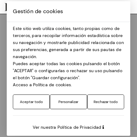
Gestión de cookies
Programa 2023
Fechas
28 junio
Este sitio web utiliza cookies, tanto propias como de
terceros, para recopilar información estadística sobre
Saüc en flor + Guim Valls, Misael Alerm y
su navegación y mostrarle publicidad relacionada con
Blanca Garcia-Lladó
sus preferencias, generada a partir de sus pautas de
navegación.
Puedes aceptar todas las cookies pulsando el botón
"ACEPTAR" o configurarlas o rechazar su uso pulsando
Saüc en flor + Guim Valls,
el botón "Guardar configuración".
Acceso a Política de cookies.
Misael Alerm y Blanca
Aceptar todo
Personalizar
Rechazar todo
Garcia-Lladó
Día
Ver nuestra Política de Privacidad
28 de junio de 2023 / 20 h