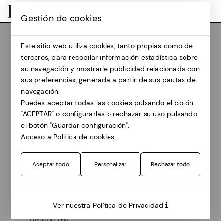
Gestión de cookies
Este sitio web utiliza cookies, tanto propias como de
terceros, para recopilar información estadística sobre
Programa 2026
su navegación y mostrarle publicidad relacionada con
sus preferencias, generada a partir de sus pautas de
navegación.
Tots
1 julio
2 julio
3 julio
Puedes aceptar todas las cookies pulsando el botón
"ACEPTAR" o configurarlas o rechazar su uso pulsando
4 julio
5 julio
7 julio
8 julio
el botón "Guardar configuración".
Acceso a Política de cookies.
9 julio
10 julio
11 julio
12 julio
Aceptar todo
Personalizar
Rechazar todo
Abocar/se. Júlia Sentís
Ver nuestra Política de Privacidad
1 DE JULIO, TEIÀ