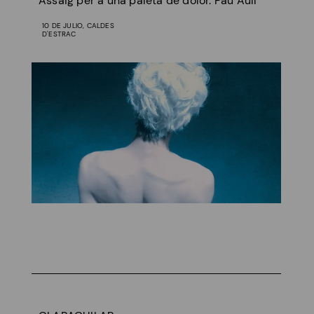
Assaig per a una paleta de dolor. Pau Aulí
10 DE JULIO, CALDES
D'ESTRAC