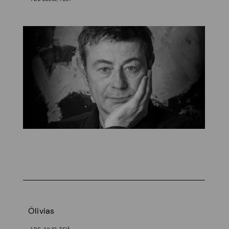
Ölivias