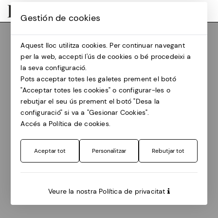
Gestión de cookies
Programa 2024
Dates
4 juliol
Aquest lloc utilitza cookies. Per continuar navegant
per la web, accepti l'ús de cookies o bé procedeixi a
Luz Pichel + Miriam Reyes
la seva configuració.
Pots acceptar totes les galetes prement el botó
"Acceptar totes les cookies" o configurar-les o
Luz Pichel + Miriam
rebutjar el seu ús prement el botó "Desa la
configuració" si va a "Gesionar Cookies".
Reyes
Accés a Política de cookies.
Dia
Aceptar tot
Personalitzar
Rebutjar tot
4 de juliol, 19.30 h
Lloc
Veure la nostra Política de privacitat
Caldes d'Estrac, Pati de la Fundació Palau