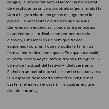
llengua, la proximitat amb el lector i la necessitat
de desplegar un univers propi, els orígens rurals i la
vida a la gran ciutat, les ganes de jugar amb la
poesia i la necessitat d’entendre-la fins a les
darreres conseqüències. Lloada tant per poetes
experimentals i radicals com per poetes més
clàssics, Luz Pichel és un nom que trenca
esquemes i sorprèn. I que no podia faltar en un
festival heterodox com aquest. En aquesta ocasió,
la poeta Miriam Reyes, també d’arrels gallegues —i
còmplice habitual del festival—, dialogarà amb
Pichel en un recital que vol ser també una conversa
i un espai de descoberta entre tres llengües: el
castellà, el gallec i el català, i l’aiguabarreig que
s’estén entremig.