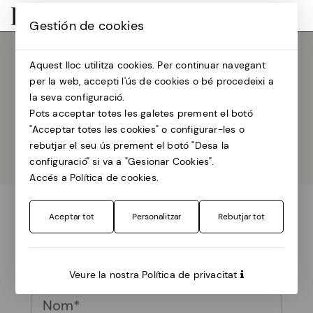
Gestión de cookies
Aquest lloc utilitza cookies. Per continuar navegant
per la web, accepti l'ús de cookies o bé procedeixi a
la seva configuració.
Pots acceptar totes les galetes prement el botó
"Acceptar totes les cookies" o configurar-les o
rebutjar el seu ús prement el botó "Desa la
configuració" si va a "Gesionar Cookies".
Accés a Política de cookies.
Aceptar tot
Personalitzar
Rebutjar tot
Si vols estar al dia del Poesia i +
2026, inscriu-te al nostre butlletí
Veure la nostra Política de privacitat